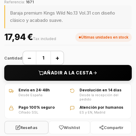
Referencia:
1671
Baraja premium Kings Wild No.13 Vol.31 con diseño
clásico y acabado suave.
17,94 €
Últimas unidades en stock
Tax included
−
+
Cantidad
AÑADIR A LA CESTA
Envío en 24-48h
Devolución en 14 días
Desde España
Desde la recepción del
pedido
Pago 100% seguro
Atención por humanos
Cifrado SSL
ES y EN, Madrid
Wishlist
Compartir
Reseñas