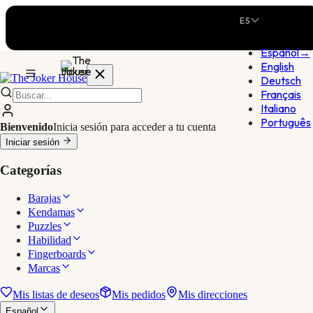
ES
Español
→
English
Deutsch
Français
Italiano
Português
Bienvenido
Inicia sesión para acceder a tu cuenta
Iniciar sesión
Categorías
Barajas
Kendamas
Puzzles
Habilidad
Fingerboards
Marcas
Mis listas de deseos
Mis pedidos
Mis direcciones
Español