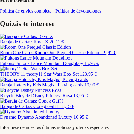
Más información
Política de envíos completa
·
Política de devoluciones
Quizás te interese
Baraja de Cartas: Ravn X
20,11 €
Room One Cards
Room One Prequel Classic Edition
19,95 €
Fultons
Fultons Lance Mountain Doughboy
15,95 €
THEORY 11
theory11 Star Wars Box Set
123,95 €
Baraja Haters by Kris Magix | Playing cards
19,99 €
Bicycle
Bicycle Disney Princess Rosa
13,95 €
Baraja de Cartas: Copag Gaff I
18,15 €
Dynamo
Dynamo Abandoned Luxury
16,95 €
Infórmese de nuestras últimas noticias y ofertas especiales