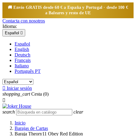
🚚 Envío
GRATIS
desde 60 € a España y Portugal · desde 100 €
a Baleares y resto de UE
Contacta con nosotros
Idioma:
Español

Español
English
Deutsch
Français
Italiano
Português PT

Iniciar sesión
shopping_cart
Cesta
(0)

search
clear
Inicio
Barajas de Cartas
Baraja Theory11 Obey Red Edition