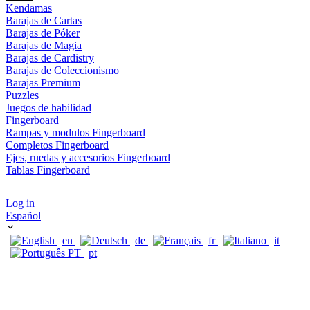
Kendamas
Barajas de Cartas
Barajas de Póker
Barajas de Magia
Barajas de Cardistry
Barajas de Coleccionismo
Barajas Premium
Puzzles
Juegos de habilidad
Fingerboard
Rampas y modulos Fingerboard
Completos Fingerboard
Ejes, ruedas y accesorios Fingerboard
Tablas Fingerboard
Log in
Español
en
de
fr
it
pt