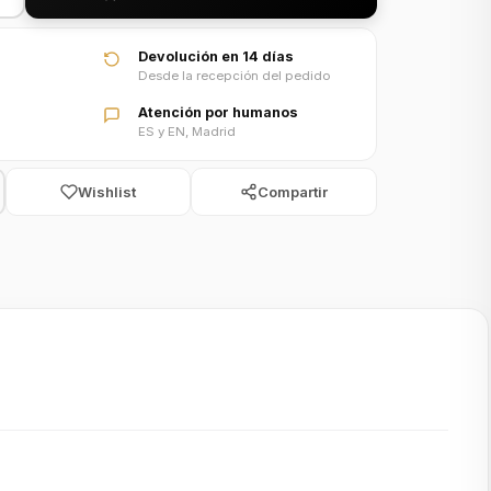
Devolución en 14 días
Desde la recepción del pedido
Atención por humanos
ES y EN, Madrid
Wishlist
Compartir