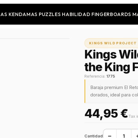
JAS
KENDAMAS
PUZZLES
HABILIDAD
FINGERBOARDS
M
KINGS WILD PROJECT
Kings Wil
the King F
Referencia:
1775
Baraja premium El Reto
dorados, ideal para co
44,95 €
Tax 
−
Cantidad