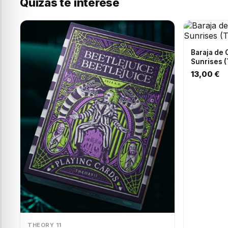
Quizás te interese
Baraja de
Sunrises (
13,00 €
THEORY 11