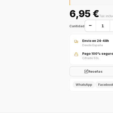
6,95 €
Tax incl
−
Cantidad
Envío en 24-48h
Desde España
Pago 100% segur
Cifrado SSL
Reseñas
WhatsApp
Faceboo