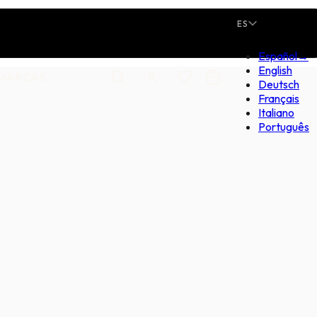
ES
Español
→
English
MARCAS
Deutsch
Français
Italiano
Português