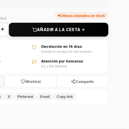
Últimas unidades en stock
uded
+
AÑADIR A LA CESTA
Devolución en 14 días
Desde la recepción del pedido
o
Atención por humanos
ES y EN, Madrid
Wishlist
Compartir
k
X
Pinterest
Email
Copy link