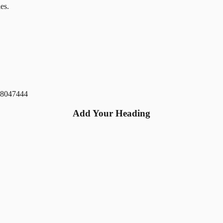
es.
88047444
Add Your Heading