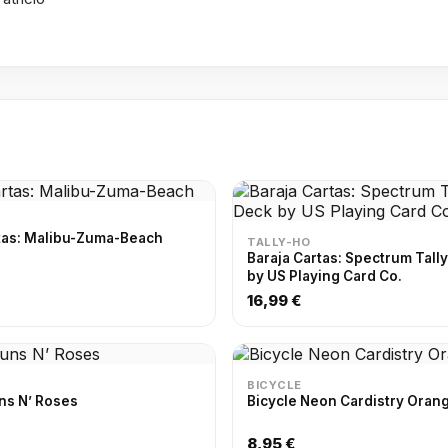
tas: Malibu-Zuma-Beach
TALLY-HO
Baraja Cartas: Spectrum Tall
by US Playing Card Co.
16,99 €
BICYCLE
ns N’ Roses
Bicycle Neon Cardistry Ora
8,95 €