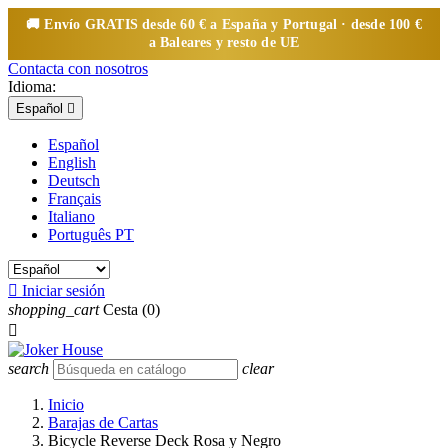
🚚 Envío
GRATIS
desde 60 € a España y Portugal · desde 100 €
a Baleares y resto de UE
Contacta con nosotros
Idioma:
Español

Español
English
Deutsch
Français
Italiano
Português PT

Iniciar sesión
shopping_cart
Cesta
(0)

search
clear
Inicio
Barajas de Cartas
Bicycle Reverse Deck Rosa y Negro