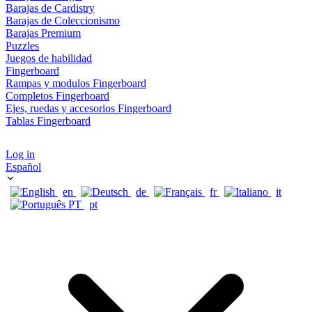
Barajas de Cardistry
Barajas de Coleccionismo
Barajas Premium
Puzzles
Juegos de habilidad
Fingerboard
Rampas y modulos Fingerboard
Completos Fingerboard
Ejes, ruedas y accesorios Fingerboard
Tablas Fingerboard
Log in
Español
en
de
fr
it
pt