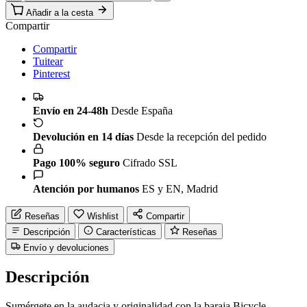
Añadir a la cesta
Compartir
Compartir
Tuitear
Pinterest
Envío en 24-48h
Desde España
Devolución en 14 días
Desde la recepción del pedido
Pago 100% seguro
Cifrado SSL
Atención por humanos
ES y EN, Madrid
Reseñas
Wishlist
Compartir
Descripción
Características
Reseñas
Envío y devoluciones
Descripción
Sumérgete en la audacia y originalidad con la baraja Bicycle