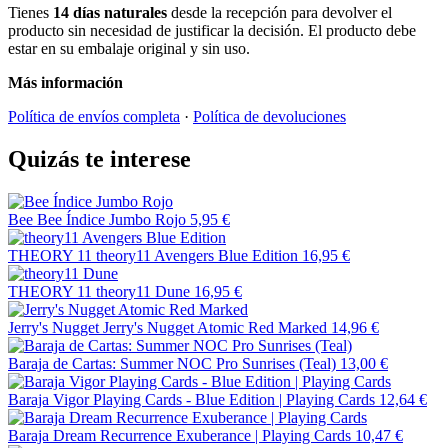
Tienes
14 días naturales
desde la recepción para devolver el
producto sin necesidad de justificar la decisión. El producto debe
estar en su embalaje original y sin uso.
Más información
Política de envíos completa
·
Política de devoluciones
Quizás te interese
Bee
Bee Índice Jumbo Rojo
5,95 €
THEORY 11
theory11 Avengers Blue Edition
16,95 €
THEORY 11
theory11 Dune
16,95 €
Jerry's Nugget
Jerry's Nugget Atomic Red Marked
14,96 €
Baraja de Cartas: Summer NOC Pro Sunrises (Teal)
13,00 €
Baraja Vigor Playing Cards - Blue Edition | Playing Cards
12,64 €
Baraja Dream Recurrence Exuberance | Playing Cards
10,47 €