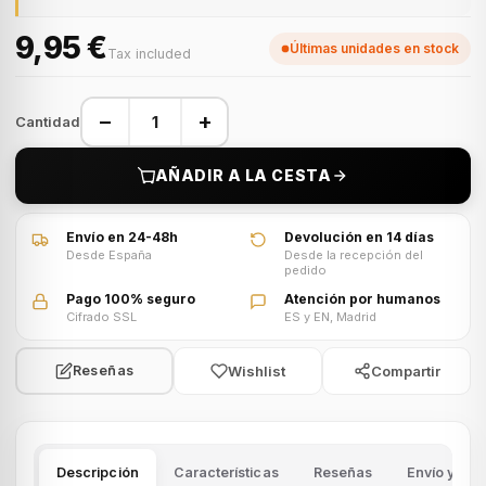
9,95 €
Últimas unidades en stock
Tax included
−
+
Cantidad
AÑADIR A LA CESTA
Envío en 24-48h
Devolución en 14 días
Desde España
Desde la recepción del
pedido
Pago 100% seguro
Atención por humanos
Cifrado SSL
ES y EN, Madrid
Wishlist
Compartir
Reseñas
Descripción
Características
Reseñas
Envío y dev