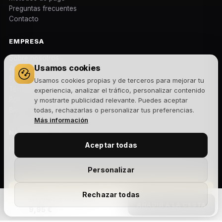
Preguntas frecuentes
Contacto
EMPRESA
Sobre nosotros
Usamos cookies
Aviso legal
Política de privacidad
Usamos cookies propias y de terceros para mejorar tu
Términos y condiciones
experiencia, analizar el tráfico, personalizar contenido
Política de cookies
y mostrarte publicidad relevante. Puedes aceptar
Blog
todas, rechazarlas o personalizar tus preferencias.
Más información
NEWSLETTER
Aceptar todas
Novedades, lanzamientos y ofertas exclusivas. Sin spam.
Personalizar
Suscribirme
Rechazar todas
Bicycle Dorso Marrón
AÑADIR A LA CESTA
9,95 €
Acepto la
política de privacidad
y recibir comunicaciones
comerciales.