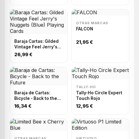
OTRAS MARCAS
FALCON
Baraja Cartas: Gilded
21,95 €
Vintage Feel Jerry's
Nuggets (Blue) Playing
26,99 €
Cards
TALLY-HO
Baraja de Cartas:
Tally-Ho Circle Expert
Bicycle - Back to the
Touch Rojo
Future
16,34 €
12,95 €
OTRAS MARCAS
VIRTUOSO