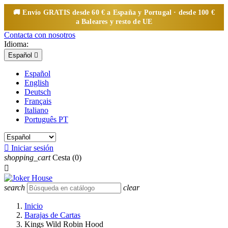
🚚 Envío
GRATIS
desde 60 € a España y Portugal · desde 100 €
a Baleares y resto de UE
Contacta con nosotros
Idioma:
Español

Español
English
Deutsch
Français
Italiano
Português PT

Iniciar sesión
shopping_cart
Cesta
(0)

search
clear
Inicio
Barajas de Cartas
Kings Wild Robin Hood