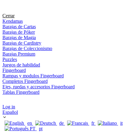
Cerrar
Kendamas
Barajas de Cartas
Barajas de Póker
Barajas de Magia
Barajas de Cardistry
Barajas de Coleccionismo
Barajas Premium
Puzzles
Juegos de habilidad
Fingerboard
Rampas y modulos Fingerboard
Completos Fingerboard
Ejes, ruedas y accesorios Fingerboard
Tablas Fingerboard
Log in
Español
en
de
fr
it
pt