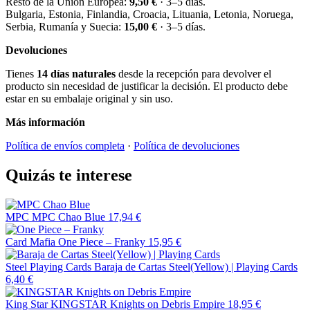
Resto de la Unión Europea:
9,50 €
· 3–5 días.
Bulgaria, Estonia, Finlandia, Croacia, Lituania, Letonia, Noruega,
Serbia, Rumanía y Suecia:
15,00 €
· 3–5 días.
Devoluciones
Tienes
14 días naturales
desde la recepción para devolver el
producto sin necesidad de justificar la decisión. El producto debe
estar en su embalaje original y sin uso.
Más información
Política de envíos completa
·
Política de devoluciones
Quizás te interese
MPC
MPC Chao Blue
17,94 €
Card Mafia
One Piece – Franky
15,95 €
Steel Playing Cards
Baraja de Cartas Steel(Yellow) | Playing Cards
6,40 €
King Star
KINGSTAR Knights on Debris Empire
18,95 €