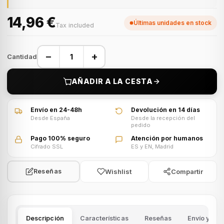
14,96 €
Últimas unidades en stock
Tax included
−
+
Cantidad
AÑADIR A LA CESTA
Envío en 24-48h
Devolución en 14 días
Desde España
Desde la recepción del
pedido
Pago 100% seguro
Atención por humanos
Cifrado SSL
ES y EN, Madrid
Wishlist
Compartir
Reseñas
Descripción
Características
Reseñas
Envío y dev