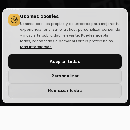
AYUDA
Usamos cookies
Gastos y plazos de envío
Usamos cookies propias y de terceros para mejorar tu
Devoluciones
experiencia, analizar el tráfico, personalizar contenido
Métodos de pago
y mostrarte publicidad relevante. Puedes aceptar
Preguntas frecuentes
todas, rechazarlas o personalizar tus preferencias.
Contacto
Más información
EMPRESA
Aceptar todas
Sobre nosotros
Aviso legal
Personalizar
Política de privacidad
Términos y condiciones
Política de cookies
Rechazar todas
Blog
NEWSLETTER
Add Your Heading
Text
Novedades, lanzamientos y ofertas exclusivas. Sin spam.