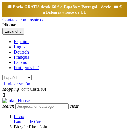
🚚 Envío
GRATIS
desde 60 € a España y Portugal · desde 100 €
a Baleares y resto de UE
Contacta con nosotros
Idioma:
Español

Español
English
Deutsch
Français
Italiano
Português PT

Iniciar sesión
shopping_cart
Cesta
(0)

search
clear
Inicio
Barajas de Cartas
Bicycle Elton John