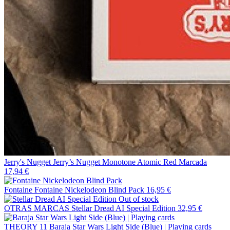
Jerry's Nugget
Jerry’s Nugget Monotone Atomic Red Marcada
17,94 €
Fontaine
Fontaine Nickelodeon Blind Pack
16,95 €
Out of stock
OTRAS MARCAS
Stellar Dread AI Special Edition
32,95 €
THEORY 11
Baraja Star Wars Light Side (Blue) | Playing cards