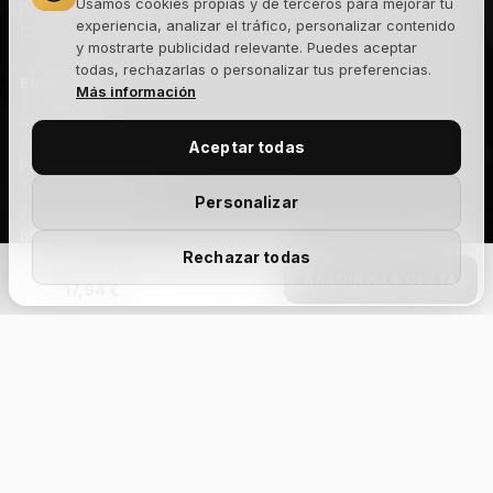
Usamos cookies propias y de terceros para mejorar tu
Preguntas frecuentes
experiencia, analizar el tráfico, personalizar contenido
Contacto
y mostrarte publicidad relevante. Puedes aceptar
todas, rechazarlas o personalizar tus preferencias.
EMPRESA
Más información
Sobre nosotros
Aviso legal
Aceptar todas
Política de privacidad
Términos y condiciones
Personalizar
Política de cookies
Blog
Rechazar todas
Bicycle MetalLuxe Orange
AÑADIR A LA CESTA
NEWSLETTER
17,94 €
Novedades, lanzamientos y ofertas exclusivas. Sin spam.
Add Your Heading
Text
Suscribirme
Acepto la
política de privacidad
y recibir comunicaciones
comerciales.