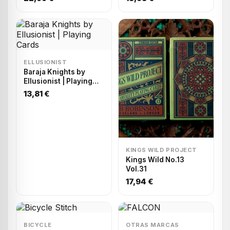
ELLUSIONIST
Baraja Knights by
Ellusionist | Playing
Cards
13,81 €
KINGS WILD PROJECT
Kings Wild No.13
Vol.31
17,94 €
BICYCLE
OTRAS MARCAS