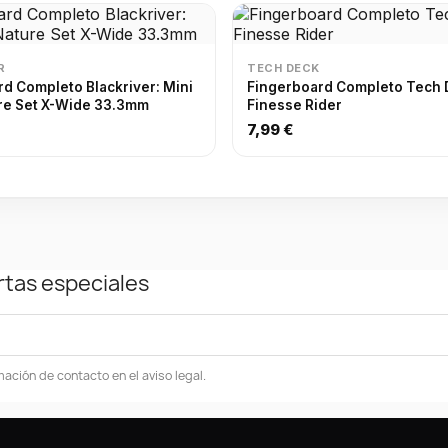
R
TECH DECK
 Completo Blackriver: Mini
Fingerboard Completo Tech 
re Set X-Wide 33.3mm
Finesse Rider
7,99 €
rtas especiales
ación de contacto en el aviso legal.