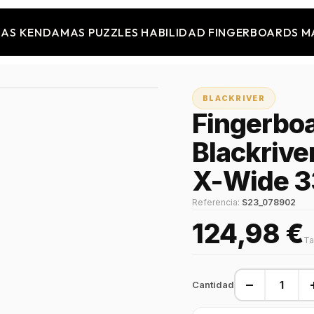
JAS
KENDAMAS
PUZZLES
HABILIDAD
FINGERBOARDS
M
BLACKRIVER
Fingerbo
Blackrive
X-Wide 
Referencia:
S23_078902
124,98 €
Ta
−
Cantidad