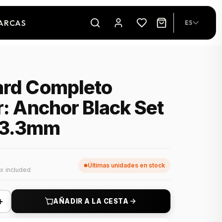
ARCAS
ES
ard Completo
r: Anchor Black Set
33.3mm
Últimas unidades en stock
x included
+
AÑADIR A LA CESTA