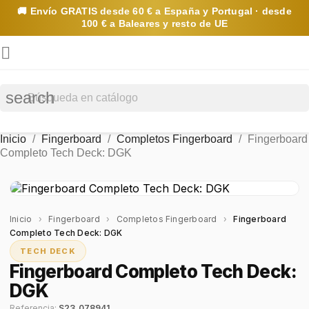
🚚 Envío
GRATIS
desde 60 € a España y Portugal · desde
100 € a Baleares y resto de UE

search
Inicio
Fingerboard
Completos Fingerboard
Fingerboard
Completo Tech Deck: DGK
Inicio
›
Fingerboard
›
Completos Fingerboard
›
Fingerboard
Completo Tech Deck: DGK
TECH DECK
Fingerboard Completo Tech Deck:
DGK
Referencia:
S23_078941