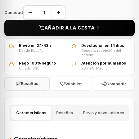
−
+
Cantidad
AÑADIR A LA CESTA
Envío en 24-48h
Devolución en 14 días
Desde España
Desde la recepción del
pedido
Pago 100% seguro
Atención por humanos
Cifrado SSL
ES y EN, Madrid
Wishlist
Compartir
Reseñas
Características
Reseñas
Envío y devoluciones
Características