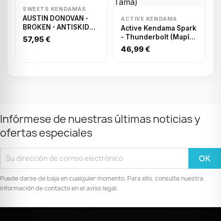
SWEETS KENDAMAS
AUSTIN DONOVAN -
ACTIVE KENDAMA
BROKEN - ANTISKID
Active Kendama Spark
2.0
- Thunderbolt (Maple
57,95 €
Ken/Beech Tama)
46,99 €
Infórmese de nuestras últimas noticias y
ofertas especiales
Puede darse de baja en cualquier momento. Para ello, consulte nuestra
información de contacto en el aviso legal.