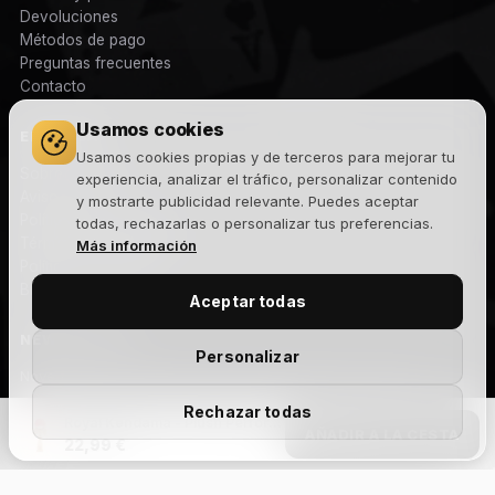
Devoluciones
Métodos de pago
Preguntas frecuentes
Contacto
Usamos cookies
EMPRESA
Usamos cookies propias y de terceros para mejorar tu
Sobre nosotros
experiencia, analizar el tráfico, personalizar contenido
Aviso legal
y mostrarte publicidad relevante. Puedes aceptar
Política de privacidad
todas, rechazarlas o personalizar tus preferencias.
Términos y condiciones
Más información
Política de cookies
Blog
Aceptar todas
NEWSLETTER
Personalizar
Novedades, lanzamientos y ofertas exclusivas. Sin spam.
Rechazar todas
Royal Kendama - Plush Performance Model - Red/White
AÑADIR A LA CESTA
22,99 €
Suscribirme