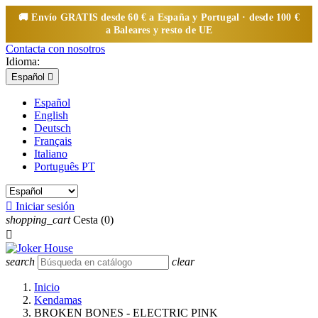
🚚 Envío
GRATIS
desde 60 € a España y Portugal · desde 100 €
a Baleares y resto de UE
Contacta con nosotros
Idioma:
Español

Español
English
Deutsch
Français
Italiano
Português PT

Iniciar sesión
shopping_cart
Cesta
(0)

search
clear
Inicio
Kendamas
BROKEN BONES - ELECTRIC PINK