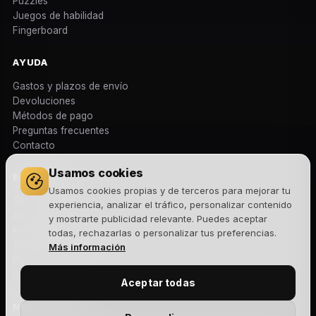
Puzzles
Juegos de habilidad
Fingerboard
AYUDA
Gastos y plazos de envío
Devoluciones
Métodos de pago
Preguntas frecuentes
Contacto
Usamos cookies
EMPRESA
Usamos cookies propias y de terceros para mejorar tu
Sobre nosotros
experiencia, analizar el tráfico, personalizar contenido
Aviso legal
y mostrarte publicidad relevante. Puedes aceptar
Política de privacidad
todas, rechazarlas o personalizar tus preferencias.
Términos y condiciones
Más información
Política de cookies
Blog
Aceptar todas
NEWSLETTER