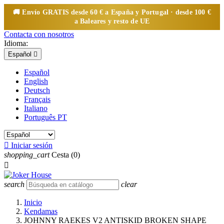
🚚 Envío
GRATIS
desde 60 € a España y Portugal · desde 100 €
a Baleares y resto de UE
Contacta con nosotros
Idioma:
Español

Español
English
Deutsch
Français
Italiano
Português PT

Iniciar sesión
shopping_cart
Cesta
(0)

search
clear
Inicio
Kendamas
JOHNNY RAEKES V2 ANTISKID BROKEN SHAPE