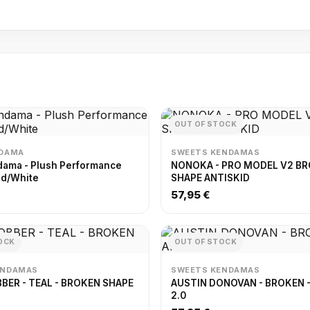
OUT OF STOCK
NDAMA
SWEETS KENDAMAS
dama - Plush Performance
NONOKA - PRO MODEL V2 B
ed/White
SHAPE ANTISKID
57,95 €
OCK
OUT OF STOCK
ENDAMAS
SWEETS KENDAMAS
BER - TEAL - BROKEN SHAPE
AUSTIN DONOVAN - BROKEN -
2.0