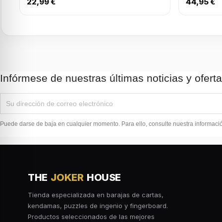
22,99 €
44,95 €
Infórmese de nuestras últimas noticias y ofert
Puede darse de baja en cualquier momento. Para ello, consulte nuestra información
THE
JOKER
HOUSE
Tienda especializada en barajas de cartas,
kendamas, puzzles de ingenio y fingerboard.
Productos seleccionados de las mejores