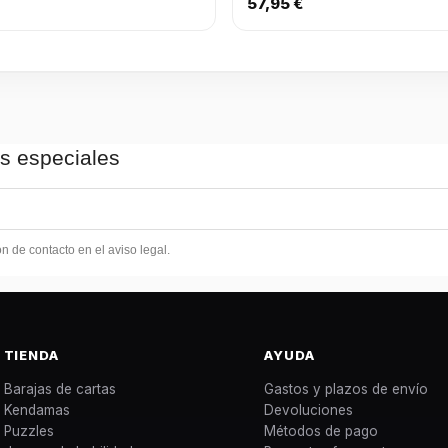
57,95 €
as especiales
 de contacto en el aviso legal.
TIENDA
AYUDA
Barajas de cartas
Gastos y plazos de envío
Kendamas
Devoluciones
Puzzles
Métodos de pago