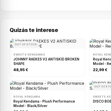
Quizás te interese
OUT OF STOCK
SWEETS KENDAMAS
ROYAL KE
JOHNNY RAEKES V2 ANTISKID BROKEN
Royal Ken
SHAPE
Model - R
48,95 €
22,99 €
OUT OF ST
ROYAL KENDAMA
SWEETS K
Royal Kendama - Plush Performance
DISCO BOB
Model - Black/Silver