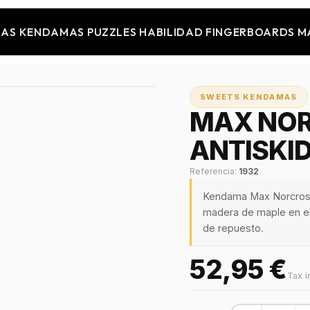
JAS
KENDAMAS
PUZZLES
HABILIDAD
FINGERBOARDS
M
SWEETS KENDAMAS
MAX NOR
ANTISKID
Referencia:
1932
Kendama Max Norcross
madera de maple en el 
de repuesto.
52,95 €
Tax i