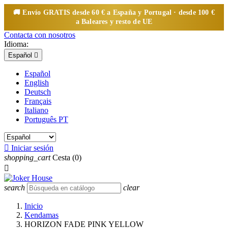
🚚 Envío
GRATIS
desde 60 € a España y Portugal · desde 100 €
a Baleares y resto de UE
Contacta con nosotros
Idioma:
Español

Español
English
Deutsch
Français
Italiano
Português PT

Iniciar sesión
shopping_cart
Cesta
(0)

search
clear
Inicio
Kendamas
HORIZON FADE PINK YELLOW