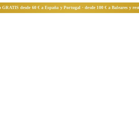
o
GRATIS
desde 60 € a España y Portugal · desde 100 € a Baleares y re