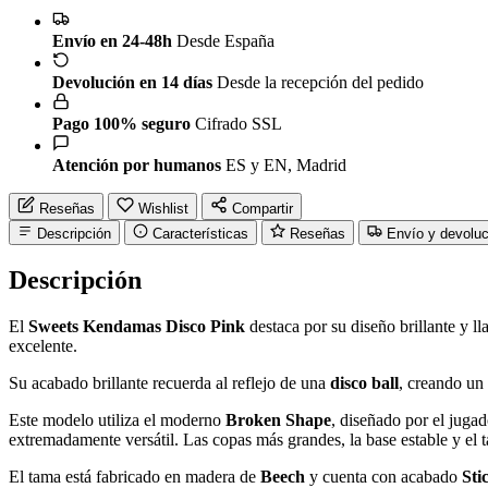
Envío en 24-48h
Desde España
Devolución en 14 días
Desde la recepción del pedido
Pago 100% seguro
Cifrado SSL
Atención por humanos
ES y EN, Madrid
Reseñas
Wishlist
Compartir
Descripción
Características
Reseñas
Envío y devolu
Descripción
El
Sweets Kendamas Disco Pink
destaca por su diseño brillante y l
excelente.
Su acabado brillante recuerda al reflejo de una
disco ball
, creando un 
Este modelo utiliza el moderno
Broken Shape
, diseñado por el jug
extremadamente versátil. Las copas más grandes, la base estable y e
El tama está fabricado en madera de
Beech
y cuenta con acabado
Sti