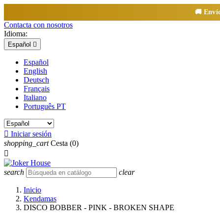
🚚 Enví
Contacta con nosotros
Idioma:
Español

Español
English
Deutsch
Français
Italiano
Português PT

Iniciar sesión
shopping_cart
Cesta
(0)

search
clear
Inicio
Kendamas
DISCO BOBBER - PINK - BROKEN SHAPE