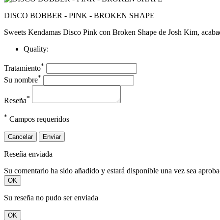
DISCO BOBBER - PINK - BROKEN SHAPE
Sweets Kendamas Disco Pink con Broken Shape de Josh Kim, acabado b
Quality:
*
Tratamiento
*
Su nombre
*
Reseña
*
Campos requeridos
Cancelar
Enviar
Reseña enviada
Su comentario ha sido añadido y estará disponible una vez sea aprob
OK
Su reseña no pudo ser enviada
OK