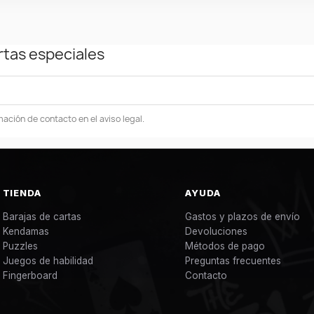
rtas especiales
ación de contacto en el aviso legal.
TIENDA
AYUDA
Barajas de cartas
Gastos y plazos de envío
Kendamas
Devoluciones
Puzzles
Métodos de pago
Juegos de habilidad
Preguntas frecuentes
Fingerboard
Contacto