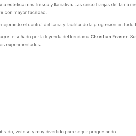
una estética más fresca y llamativa. Las cinco franjas del tama mej
ke con mayor facilidad.
ejorando el control del tama y facilitando la progresión en todo 
hape
, diseñado por la leyenda del kendama
Christian Fraser
. S
ores experimentados.
rado, vistoso y muy divertido para seguir progresando.