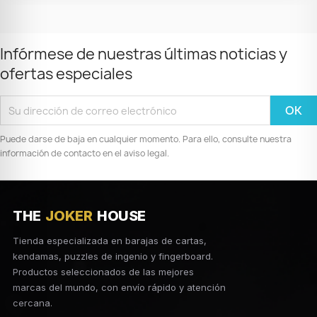
Infórmese de nuestras últimas noticias y
ofertas especiales
Puede darse de baja en cualquier momento. Para ello, consulte nuestra
información de contacto en el aviso legal.
THE
JOKER
HOUSE
Tienda especializada en barajas de cartas,
kendamas, puzzles de ingenio y fingerboard.
Productos seleccionados de las mejores
marcas del mundo, con envío rápido y atención
cercana.