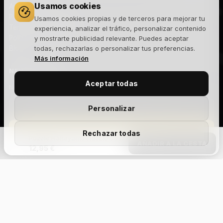
Usamos cookies
Aviso legal
Política de privacidad
Usamos cookies propias y de terceros para mejorar tu
Términos y condiciones
experiencia, analizar el tráfico, personalizar contenido
Política de cookies
y mostrarte publicidad relevante. Puedes aceptar
Blog
todas, rechazarlas o personalizar tus preferencias.
Más información
NEWSLETTER
Aceptar todas
Novedades, lanzamientos y ofertas exclusivas. Sin spam.
Personalizar
Suscribirme
Rechazar todas
Puzzle Hanayama Huzzle Cast Chain
AÑADIR A LA CESTA
12,95 €
Acepto la
política de privacidad
y recibir comunicaciones
comerciales.
Add Your Heading
Text
Aviso legal
Privacidad
Cookies
Términos y condiciones
Devoluciones
Envíos
Gestionar cookies
© 2026 The Joker House — Site Factory Digital Agency S.L · NIF