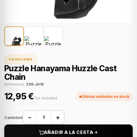
HANAYAMA
Puzzle Hanayama Huzzle Cast
Chain
Referencia:
298-JH18
12,95 €
Últimas unidades en stock
Tax included
−
+
Cantidad
AÑADIR A LA CESTA