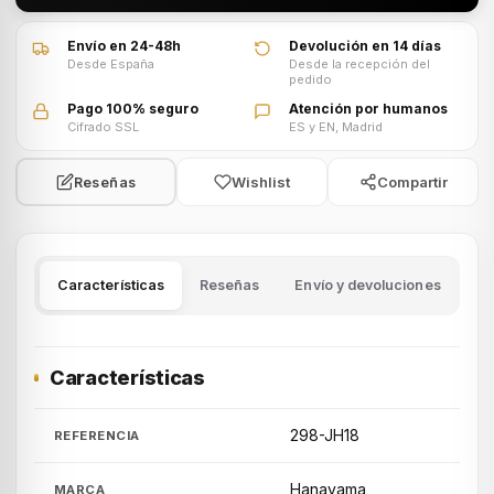
Envío en 24-48h
Devolución en 14 días
Desde España
Desde la recepción del
pedido
Pago 100% seguro
Atención por humanos
Cifrado SSL
ES y EN, Madrid
Wishlist
Compartir
Reseñas
Características
Reseñas
Envío y devoluciones
Características
298-JH18
REFERENCIA
Hanayama
MARCA