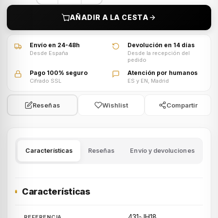
AÑADIR A LA CESTA
Envío en 24-48h
Devolución en 14 días
Desde España
Desde la recepción del
pedido
Pago 100% seguro
Atención por humanos
Cifrado SSL
ES y EN, Madrid
Wishlist
Compartir
Reseñas
Características
Reseñas
Envío y devoluciones
Características
431-JH18
REFERENCIA