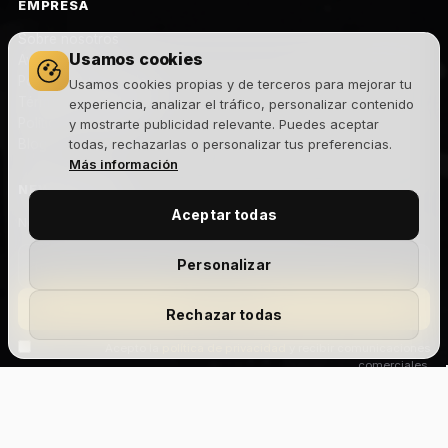
EMPRESA
Sobre nosotros
Usamos cookies
Aviso legal
Política de privacidad
Usamos cookies propias y de terceros para mejorar tu
Términos y condiciones
experiencia, analizar el tráfico, personalizar contenido
Política de cookies
y mostrarte publicidad relevante. Puedes aceptar
Blog
todas, rechazarlas o personalizar tus preferencias.
Más información
NEWSLETTER
Aceptar todas
Novedades, lanzamientos y ofertas exclusivas. Sin spam.
Personalizar
Suscribirme
Rechazar todas
Acepto la
política de privacidad
y recibir comunicaciones
comerciales.
Add Your Heading
Text