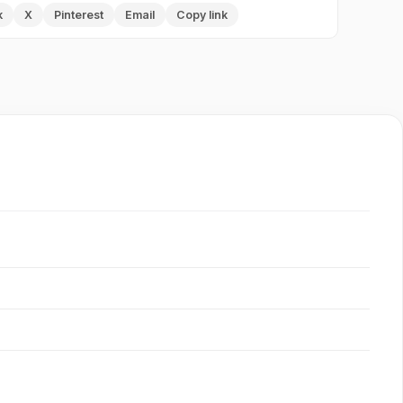
k
X
Pinterest
Email
Copy link