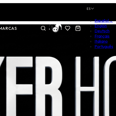
ES
Español
→
English
MARCAS
Deutsch
Français
Italiano
Português