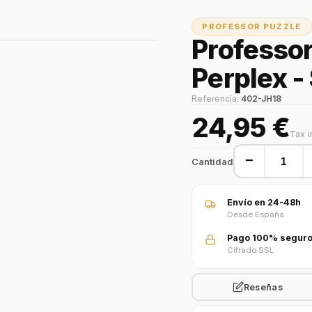
PROFESSOR PUZZLE
Professor
Perplex - 
Referencia:
402-JH18
24,95 €
Tax 
−
Cantidad
Envío en 24-48h
Desde España
Pago 100% segur
Cifrado SSL
Reseñas