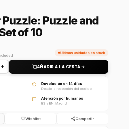
 Puzzle: Puzzle and
Set of 10
Últimas unidades en stock
included
+
AÑADIR A LA CESTA
Devolución en 14 días
Desde la recepción del pedido
o
Atención por humanos
ES y EN, Madrid
Wishlist
Compartir