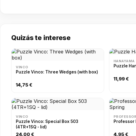
Quizás te interese
HANAYAMA
Puzzle Ha
VINCO
Puzzle Vinco: Three Wedges (with box)
11,99 €
14,75 €
VINCO
PROFESSOR
Puzzle Vinco: Special Box 503
Professor 
(4TR+1SQ - lid)
24,00 €
4,95 €