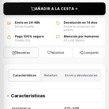
AÑADIR A LA CESTA
Envío en 24-48h
Devolución en 14 días
Desde España
Desde la recepción del
pedido
Pago 100% seguro
Atención por humanos
Cifrado SSL
ES y EN, Madrid
Wishlist
Compartir
Reseñas
Características
Reseñas
Envío y devoluciones
Características
430-JH18
REFERENCIA