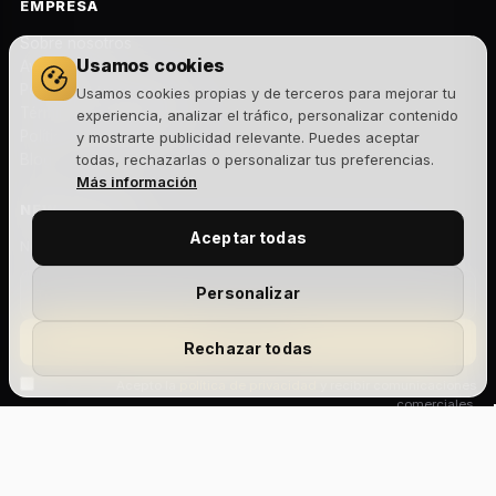
EMPRESA
Sobre nosotros
Usamos cookies
Aviso legal
Política de privacidad
Usamos cookies propias y de terceros para mejorar tu
Términos y condiciones
experiencia, analizar el tráfico, personalizar contenido
Política de cookies
y mostrarte publicidad relevante. Puedes aceptar
Blog
todas, rechazarlas o personalizar tus preferencias.
Más información
NEWSLETTER
Aceptar todas
Novedades, lanzamientos y ofertas exclusivas. Sin spam.
Personalizar
Suscribirme
Rechazar todas
Acepto la
política de privacidad
y recibir comunicaciones
comerciales.
Add Your Heading
Text