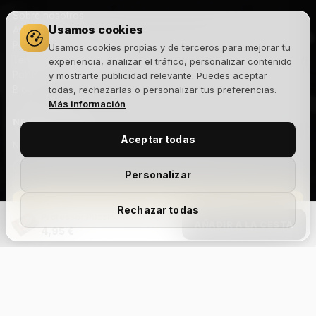
Sobre nosotros
Usamos cookies
Aviso legal
Política de privacidad
Usamos cookies propias y de terceros para mejorar tu
Términos y condiciones
experiencia, analizar el tráfico, personalizar contenido
Política de cookies
y mostrarte publicidad relevante. Puedes aceptar
Blog
todas, rechazarlas o personalizar tus preferencias.
Más información
NEWSLETTER
Aceptar todas
Novedades, lanzamientos y ofertas exclusivas. Sin spam.
Personalizar
Suscribirme
Rechazar todas
Professor Puzzle: Matchbox The Cross
AÑADIR A LA CESTA
4,95 €
Acepto la
política de privacidad
y recibir comunicaciones
comerciales.
Text
Add Your Heading
Aviso legal
Privacidad
Cookies
Términos y condiciones
Devoluciones