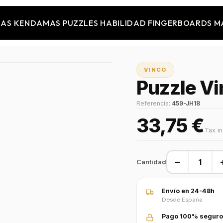
JAS
KENDAMAS
PUZZLES
HABILIDAD
FINGERBOARDS
M
VINCO
Puzzle Vi
Referencia:
459-JH18
33,75 €
Tax i
−
Cantidad
Envío en 24-48h
Desde España
Pago 100% seguro