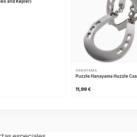
ileo and Kepler)
HANAYAMA
Puzzle Hanayama Huzzle Cas
11,99 €
rtas especiales