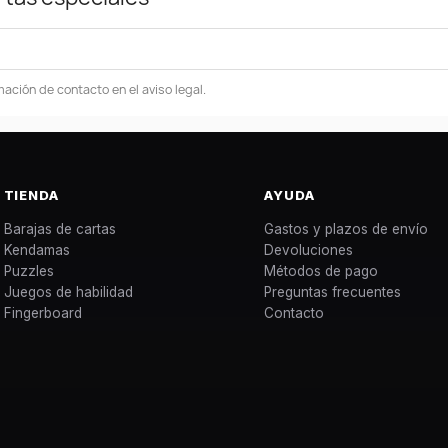
ación de contacto en el aviso legal.
TIENDA
AYUDA
Barajas de cartas
Gastos y plazos de envío
Kendamas
Devoluciones
Puzzles
Métodos de pago
Juegos de habilidad
Preguntas frecuentes
Fingerboard
Contacto