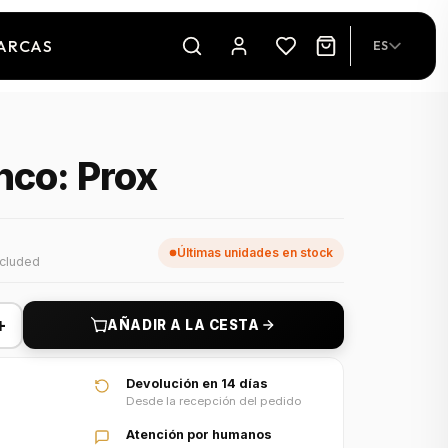
ARCAS
ES
nco: Prox
Últimas unidades en stock
ncluded
+
AÑADIR A LA CESTA
Devolución en 14 días
Desde la recepción del pedido
Atención por humanos