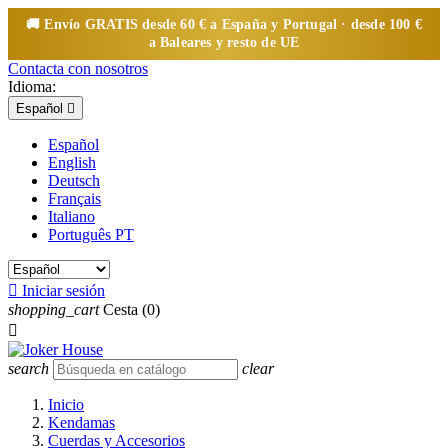
🚚 Envío
GRATIS
desde 60 € a España y Portugal · desde 100 €
a Baleares y resto de UE
Contacta con nosotros
Idioma:
Español

Español
English
Deutsch
Français
Italiano
Português PT

Iniciar sesión
shopping_cart
Cesta
(0)

search
clear
Inicio
Kendamas
Cuerdas y Accesorios