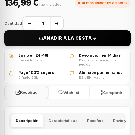
136,99 €
Últimas unidades en stock
Tax included
−
+
Cantidad
AÑADIR A LA CESTA
Envío en 24-48h
Devolución en 14 días
Desde España
Desde la recepción del
pedido
Pago 100% seguro
Atención por humanos
Cifrado SSL
ES y EN, Madrid
Wishlist
Compartir
Reseñas
Descripción
Características
Reseñas
Envío y dev