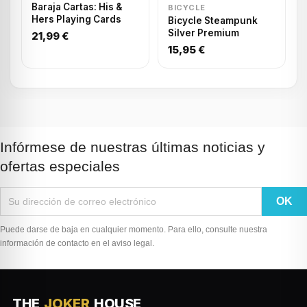
Baraja Cartas: His &
BICYCLE
Hers Playing Cards
Bicycle Steampunk
Silver Premium
21,99 €
15,95 €
Infórmese de nuestras últimas noticias y
ofertas especiales
Puede darse de baja en cualquier momento. Para ello, consulte nuestra
información de contacto en el aviso legal.
THE
JOKER
HOUSE