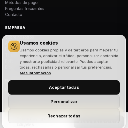
Métodos de pago
Preguntas frecuentes
Contacto
EMPRESA
Sobre nosotros
Usamos cookies
Aviso legal
Política de privacidad
Usamos cookies propias y de terceros para mejorar tu
Términos y condiciones
experiencia, analizar el tráfico, personalizar contenido
Política de cookies
y mostrarte publicidad relevante. Puedes aceptar
Blog
todas, rechazarlas o personalizar tus preferencias.
Más información
NEWSLETTER
Aceptar todas
Novedades, lanzamientos y ofertas exclusivas. Sin spam.
Personalizar
Suscribirme
Rechazar todas
Flatline Playing Cards
AÑADIR A LA CESTA
136,99 €
Acepto la
política de privacidad
y recibir comunicaciones