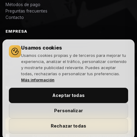
Métodos de pago
Preguntas frecuentes
Contacto
EMPRESA
Sobre nosotros
Usamos cookies
Aviso legal
Política de privacidad
Usamos cookies propias y de terceros para mejorar tu
Términos y condiciones
experiencia, analizar el tráfico, personalizar contenido
Política de cookies
y mostrarte publicidad relevante. Puedes aceptar
Blog
todas, rechazarlas o personalizar tus preferencias.
Más información
NEWSLETTER
Aceptar todas
Novedades, lanzamientos y ofertas exclusivas. Sin spam.
Personalizar
Suscribirme
Rechazar todas
Acepto la
política de privacidad
y recibir comunicaciones