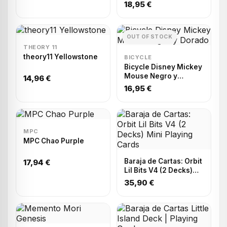
18,95 €
OUT OF STOCK
THEORY 11
theory11 Yellowstone
BICYCLE
Bicycle Disney Mickey
Mouse Negro y
14,96 €
Dorado
16,95 €
MPC
MPC Chao Purple
Baraja de Cartas: Orbit
17,94 €
Lil Bits V4 (2 Decks)
Mini Playing Cards
35,90 €