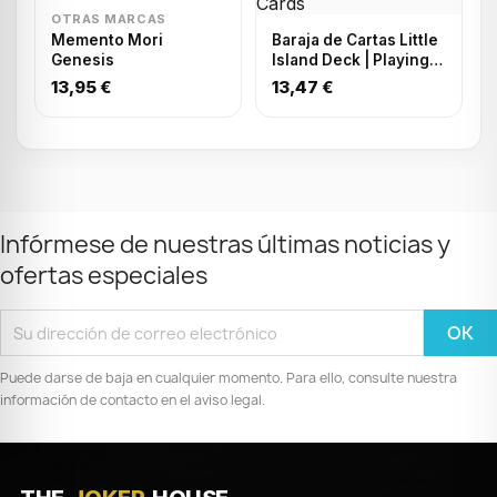
OTRAS MARCAS
Memento Mori
Baraja de Cartas Little
Genesis
Island Deck | Playing
Cards
13,95 €
13,47 €
Infórmese de nuestras últimas noticias y
ofertas especiales
Puede darse de baja en cualquier momento. Para ello, consulte nuestra
información de contacto en el aviso legal.