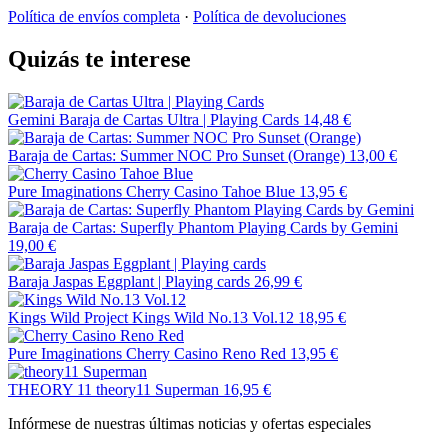
Política de envíos completa
·
Política de devoluciones
Quizás te interese
Gemini
Baraja de Cartas Ultra | Playing Cards
14,48 €
Baraja de Cartas: Summer NOC Pro Sunset (Orange)
13,00 €
Pure Imaginations
Cherry Casino Tahoe Blue
13,95 €
Baraja de Cartas: Superfly Phantom Playing Cards by Gemini
19,00 €
Baraja Jaspas Eggplant | Playing cards
26,99 €
Kings Wild Project
Kings Wild No.13 Vol.12
18,95 €
Pure Imaginations
Cherry Casino Reno Red
13,95 €
THEORY 11
theory11 Superman
16,95 €
Infórmese de nuestras últimas noticias y ofertas especiales