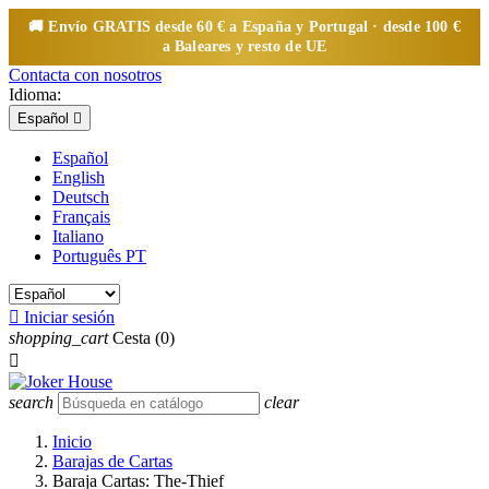
🚚 Envío
GRATIS
desde 60 € a España y Portugal · desde 100 €
a Baleares y resto de UE
Contacta con nosotros
Idioma:
Español

Español
English
Deutsch
Français
Italiano
Português PT

Iniciar sesión
shopping_cart
Cesta
(0)

search
clear
Inicio
Barajas de Cartas
Baraja Cartas: The-Thief