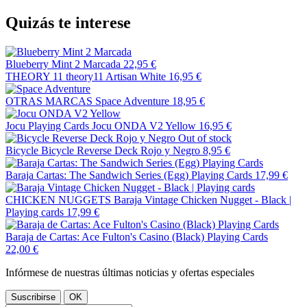
Quizás te interese
Blueberry Mint 2 Marcada
22,95 €
THEORY 11
theory11 Artisan White
16,95 €
OTRAS MARCAS
Space Adventure
18,95 €
Jocu Playing Cards
Jocu ONDA V2 Yellow
16,95 €
Out of stock
Bicycle
Bicycle Reverse Deck Rojo y Negro
8,95 €
Baraja Cartas: The Sandwich Series (Egg) Playing Cards
17,99 €
CHICKEN NUGGETS
Baraja Vintage Chicken Nugget - Black |
Playing cards
17,99 €
Baraja de Cartas: Ace Fulton's Casino (Black) Playing Cards
22,00 €
Infórmese de nuestras últimas noticias y ofertas especiales