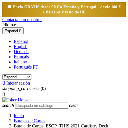
🚚 Envío
GRATIS
desde 60 € a España y Portugal · desde 100 €
a Baleares y resto de UE
Contacta con nosotros
Idioma:
Español

Español
English
Deutsch
Français
Italiano
Português PT

Iniciar sesión
shopping_cart
Cesta
(0)

search
clear
Inicio
Barajas de Cartas
Baraja de Cartas: ESCP_THIS 2021 Cardistry Deck