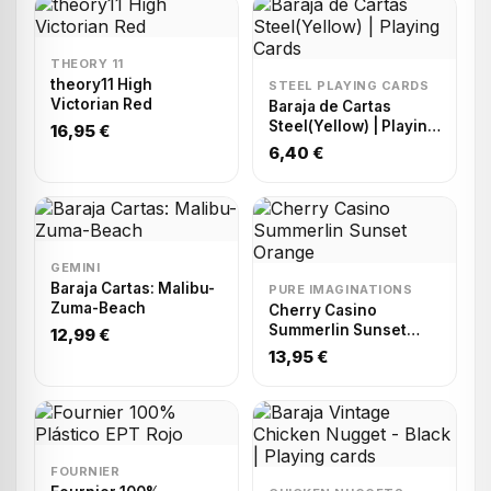
THEORY 11
theory11 High
STEEL PLAYING CARDS
Victorian Red
Baraja de Cartas
Steel(Yellow) | Playing
16,95 €
Cards
6,40 €
GEMINI
Baraja Cartas: Malibu-
PURE IMAGINATIONS
Zuma-Beach
Cherry Casino
Summerlin Sunset
12,99 €
Orange
13,95 €
FOURNIER