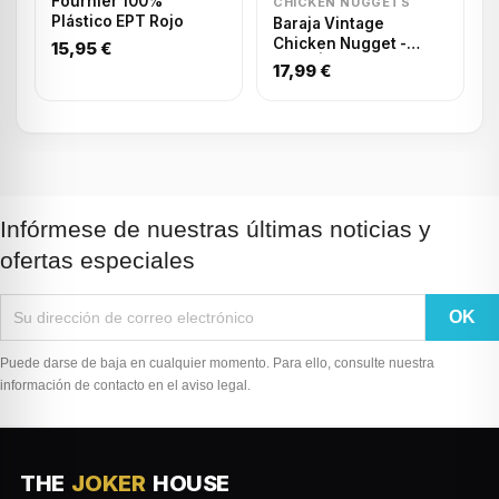
Fournier 100%
CHICKEN NUGGETS
Plástico EPT Rojo
Baraja Vintage
Chicken Nugget -
15,95 €
Black | Playing cards
17,99 €
Infórmese de nuestras últimas noticias y
ofertas especiales
Puede darse de baja en cualquier momento. Para ello, consulte nuestra
información de contacto en el aviso legal.
THE
JOKER
HOUSE