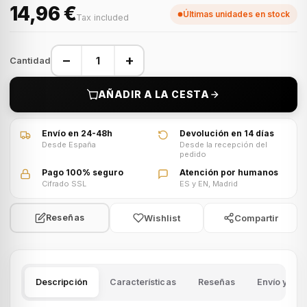
14,96 €
Últimas unidades en stock
Tax included
−
+
Cantidad
AÑADIR A LA CESTA
Envío en 24-48h
Devolución en 14 días
Desde España
Desde la recepción del
pedido
Pago 100% seguro
Atención por humanos
Cifrado SSL
ES y EN, Madrid
Wishlist
Compartir
Reseñas
Descripción
Características
Reseñas
Envío y dev