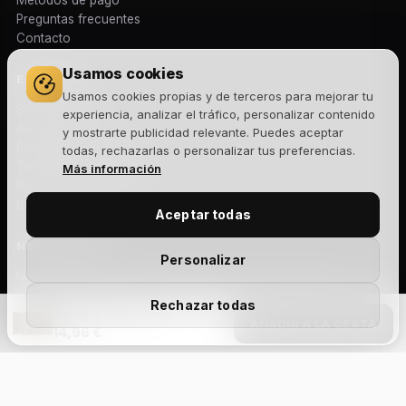
Preguntas frecuentes
Contacto
Usamos cookies
EMPRESA
Usamos cookies propias y de terceros para mejorar tu
Sobre nosotros
experiencia, analizar el tráfico, personalizar contenido
Aviso legal
y mostrarte publicidad relevante. Puedes aceptar
Política de privacidad
todas, rechazarlas o personalizar tus preferencias.
Términos y condiciones
Más información
Política de cookies
Blog
Aceptar todas
NEWSLETTER
Personalizar
Novedades, lanzamientos y ofertas exclusivas. Sin spam.
Rechazar todas
theory11 Yellowstone
AÑADIR A LA CESTA
14,96 €
Suscribirme
Add Your Heading
Acepto la
política de privacidad
y recibir comunicaciones
Text
comerciales.