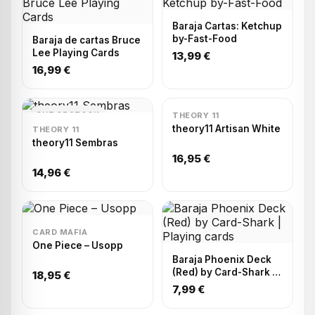
Baraja Cartas: Ketchup
by-Fast-Food
Baraja de cartas Bruce
Lee Playing Cards
13,99 €
16,99 €
OUT OF STOCK
THEORY 11
theory11 Artisan White
THEORY 11
theory11 Sembras
16,95 €
14,96 €
CARD MAFIA
One Piece – Usopp
Baraja Phoenix Deck
(Red) by Card-Shark |
18,95 €
Playing cards
7,99 €