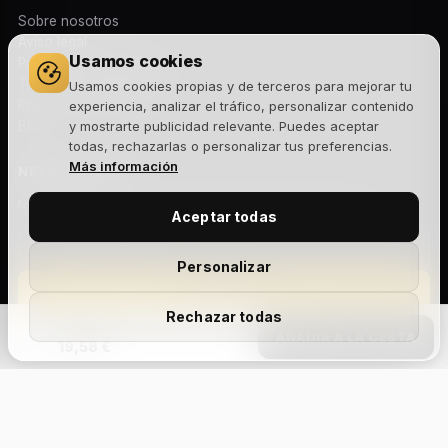
Sobre nosotros
Aviso legal
Usamos cookies
Política de privacidad
Términos y condiciones
Usamos cookies propias y de terceros para mejorar tu
Política de cookies
experiencia, analizar el tráfico, personalizar contenido
Blog
y mostrarte publicidad relevante. Puedes aceptar
todas, rechazarlas o personalizar tus preferencias.
Más información
NEWSLETTER
Novedades, lanzamientos y ofertas exclusivas. Sin spam.
Aceptar todas
Personalizar
Suscribirme
Rechazar todas
Baraja de Cartas: Black Flower by Jack Nobile
Acepto la
política de privacidad
y recibir comunicaciones
AÑADIR A LA CESTA
19,58 €
comerciales.
Add Your Heading
Text
Aviso legal
Privacidad
Cookies
Términos y condiciones
Devoluciones