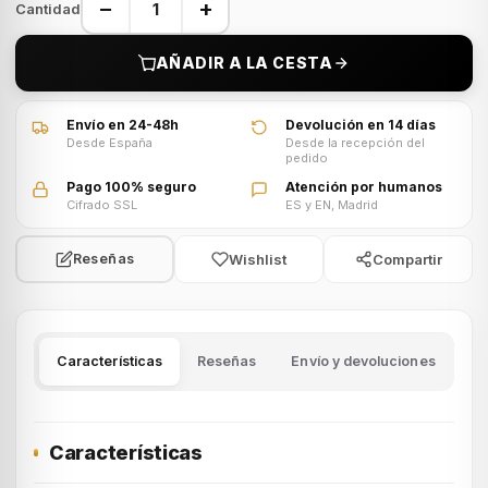
−
+
Cantidad
AÑADIR A LA CESTA
Envío en 24-48h
Devolución en 14 días
Desde España
Desde la recepción del
pedido
Pago 100% seguro
Atención por humanos
Cifrado SSL
ES y EN, Madrid
Wishlist
Compartir
Reseñas
Características
Reseñas
Envío y devoluciones
Características