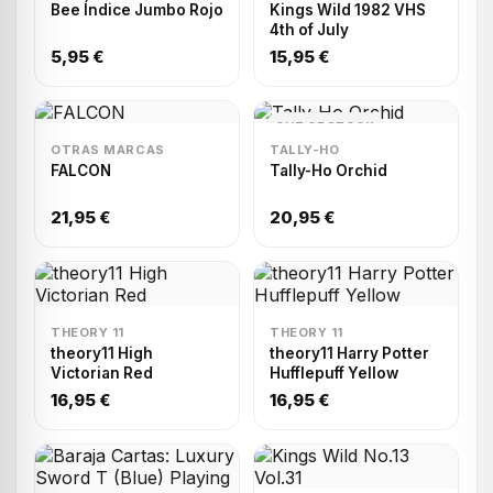
Bee Índice Jumbo Rojo
Kings Wild 1982 VHS
4th of July
5,95 €
15,95 €
OUT OF STOCK
OTRAS MARCAS
TALLY-HO
FALCON
Tally-Ho Orchid
21,95 €
20,95 €
THEORY 11
THEORY 11
theory11 High
theory11 Harry Potter
Victorian Red
Hufflepuff Yellow
16,95 €
16,95 €