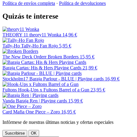
Política de envíos completa
·
Política de devoluciones
Quizás te interese
THEORY 11
theory11 Wonka
14,96 €
Tally-Ho
Tally-Ho Fan Rojo
5,95 €
The New Deck Orderr
Broken Borders
15,95 €
Baraja Cartas: His & Hers Playing Cards
21,99 €
Stockholm17
Baraja Parlour - BLUE | Playing cards
16,99 €
Fultons
Hook-Ups x Fultons Barrel of a Gun
23,95 €
Vanda
Baraja Ren | Playing cards
15,99 €
Card Mafia
One Piece – Zoro
16,95 €
Infórmese de nuestras últimas noticias y ofertas especiales