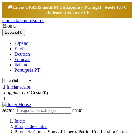
🚚 Envío
GRATIS
desde 60 € a España y Portugal · desde 100 €
a Baleares y resto de UE
Contacta con nosotros
Idioma:
Español

Español
English
Deutsch
Français
Italiano
Português PT

Iniciar sesión
shopping_cart
Cesta
(0)

search
clear
Inicio
Barajas de Cartas
Baraja de Cartas: Sons of Liberty Patriot Red Playing Cards