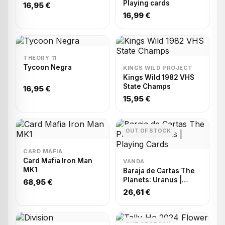
Playing cards
16,95 €
16,99 €
THEORY 11
Tycoon Negra
KINGS WILD PROJECT
Kings Wild 1982 VHS
State Champs
16,95 €
15,95 €
OUT OF STOCK
CARD MAFIA
Card Mafia Iron Man
VANDA
MK1
Baraja de Cartas The
Planets: Uranus |
68,95 €
Playing Cards
26,61 €
OUT OF STOCK