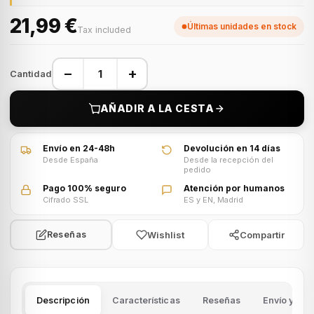
21,99 €
Últimas unidades en stock
Tax included
−
+
Cantidad
AÑADIR A LA CESTA
Envío en 24-48h
Devolución en 14 días
Desde España
Desde la recepción del
pedido
Pago 100% seguro
Atención por humanos
Cifrado SSL
ES y EN, Madrid
Wishlist
Compartir
Reseñas
Descripción
Características
Reseñas
Envío y dev