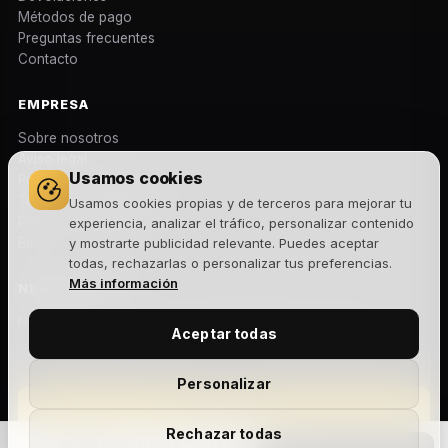
Métodos de pago
Preguntas frecuentes
Contacto
EMPRESA
Sobre nosotros
Aviso legal
Usamos cookies
Política de privacidad
Términos y condiciones
Usamos cookies propias y de terceros para mejorar tu
Política de cookies
experiencia, analizar el tráfico, personalizar contenido
Blog
y mostrarte publicidad relevante. Puedes aceptar
todas, rechazarlas o personalizar tus preferencias.
Más información
NEWSLETTER
Novedades, lanzamientos y ofertas exclusivas. Sin spam.
Aceptar todas
Personalizar
Suscribirme
Rechazar todas
Baraja Cartas: His & Hers Playing Cards
Acepto la
política de privacidad
y recibir comunicaciones