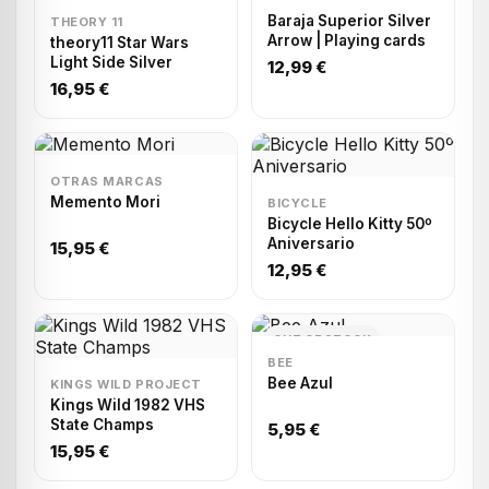
Baraja Superior Silver
THEORY 11
Arrow | Playing cards
theory11 Star Wars
Light Side Silver
12,99 €
16,95 €
OTRAS MARCAS
Memento Mori
BICYCLE
Bicycle Hello Kitty 50º
Aniversario
15,95 €
12,95 €
OUT OF STOCK
BEE
Bee Azul
KINGS WILD PROJECT
Kings Wild 1982 VHS
State Champs
5,95 €
15,95 €