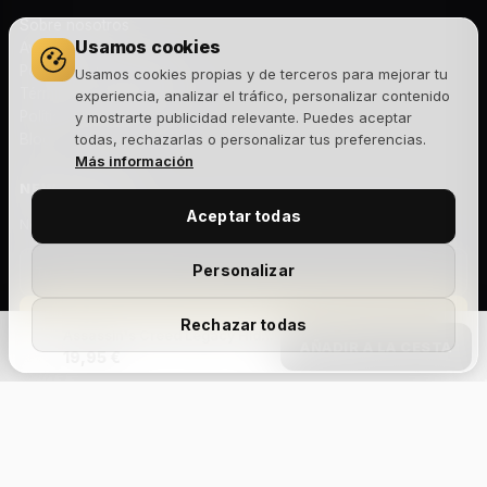
Sobre nosotros
Usamos cookies
Aviso legal
Política de privacidad
Usamos cookies propias y de terceros para mejorar tu
Términos y condiciones
experiencia, analizar el tráfico, personalizar contenido
Política de cookies
y mostrarte publicidad relevante. Puedes aceptar
Blog
todas, rechazarlas o personalizar tus preferencias.
Más información
NEWSLETTER
Aceptar todas
Novedades, lanzamientos y ofertas exclusivas. Sin spam.
Personalizar
Suscribirme
Rechazar todas
Assassin's Creed Legacy Hidden Blade White
AÑADIR A LA CESTA
19,95 €
Acepto la
política de privacidad
y recibir comunicaciones
comerciales.
Add Your Heading
Text
Aviso legal
Privacidad
Cookies
Términos y condiciones
Devoluciones