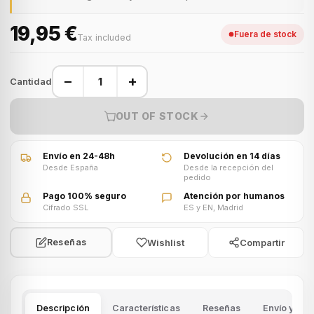
19,95 €
Fuera de stock
Tax included
−
+
Cantidad
OUT OF STOCK
Envío en 24-48h
Devolución en 14 días
Desde España
Desde la recepción del
pedido
Pago 100% seguro
Atención por humanos
Cifrado SSL
ES y EN, Madrid
Wishlist
Compartir
Reseñas
Descripción
Características
Reseñas
Envío y dev