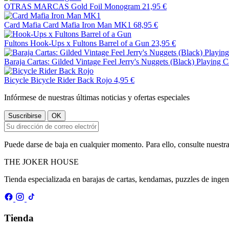
OTRAS MARCAS
Gold Foil Monogram
21,95 €
Card Mafia
Card Mafia Iron Man MK1
68,95 €
Fultons
Hook-Ups x Fultons Barrel of a Gun
23,95 €
Baraja Cartas: Gilded Vintage Feel Jerry's Nuggets (Black) Playing C
Bicycle
Bicycle Rider Back Rojo
4,95 €
Infórmese de nuestras últimas noticias y ofertas especiales
Puede darse de baja en cualquier momento. Para ello, consulte nuestra
THE
JOKER
HOUSE
Tienda especializada en barajas de cartas, kendamas, puzzles de inge
Tienda