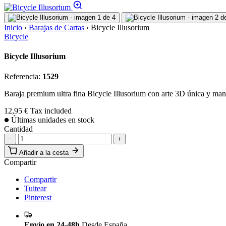
Inicio
›
Barajas de Cartas
›
Bicycle Illusorium
Bicycle
Bicycle Illusorium
Referencia:
1529
Baraja premium ultra fina Bicycle Illusorium con arte 3D única y man
12,95 €
Tax included
Últimas unidades en stock
Cantidad
−
+
Añadir a la cesta
Compartir
Compartir
Tuitear
Pinterest
Envío en 24-48h
Desde España