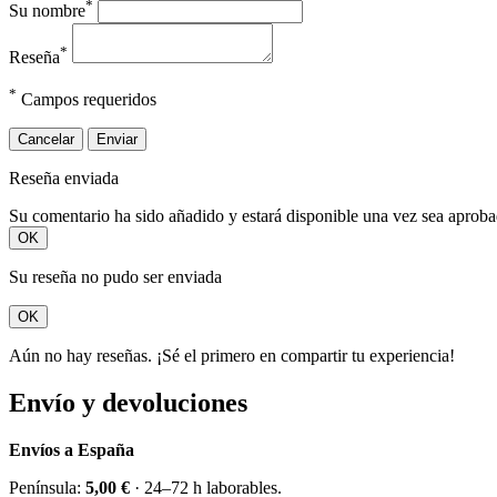
*
Su nombre
*
Reseña
*
Campos requeridos
Cancelar
Enviar
Reseña enviada
Su comentario ha sido añadido y estará disponible una vez sea aprob
OK
Su reseña no pudo ser enviada
OK
Aún no hay reseñas. ¡Sé el primero en compartir tu experiencia!
Envío y devoluciones
Envíos a España
Península:
5,00 €
· 24–72 h laborables.