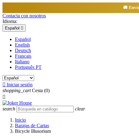
🚚 Enví
Contacta con nosotros
Idioma:
Español

Español
English
Deutsch
Français
Italiano
Português PT

Iniciar sesión
shopping_cart
Cesta
(0)

search
clear
Inicio
Barajas de Cartas
Bicycle Illusorium