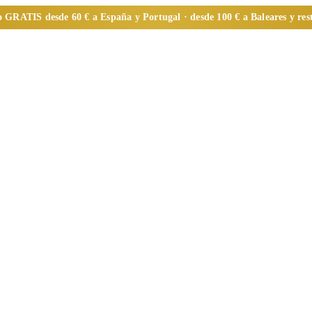
o
GRATIS
desde 60 € a España y Portugal · desde 100 € a Baleares y re