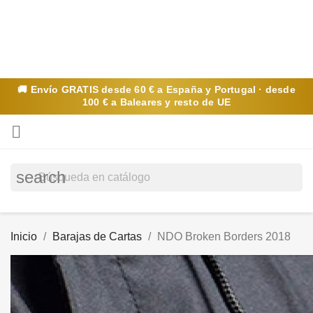
🚚 Envío
GRATIS
desde 60 € a España y Portugal · desde
100 € a Baleares y resto de UE

search
Inicio
Barajas de Cartas
NDO Broken Borders 2018