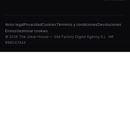
Aviso legal
Privacidad
Cookies
Términos y condiciones
Devoluciones
Envíos
Gestionar cookies
© 2026 The Joker House — Site Factory Digital Agency S.L · NIF
B88047444