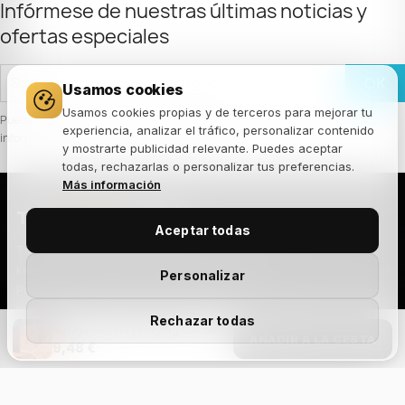
Infórmese de nuestras últimas noticias y
ofertas especiales
Usamos cookies
Usamos cookies propias y de terceros para mejorar tu
Puede darse de baja en cualquier momento. Para ello, consulte nuestra
experiencia, analizar el tráfico, personalizar contenido
información de contacto en el aviso legal.
y mostrarte publicidad relevante. Puedes aceptar
todas, rechazarlas o personalizar tus preferencias.
Más información
THE
JOKER
HOUSE
Aceptar todas
Tienda especializada en barajas de cartas,
kendamas, puzzles de ingenio y fingerboard.
Personalizar
Productos seleccionados de las mejores
marcas del mundo, con envío rápido y atención
Rechazar todas
cercana.
Baraja Talons | Playing Cards
AÑADIR A LA CESTA
9,48 €