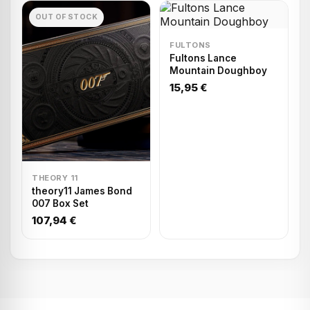
OUT OF STOCK
FULTONS
Fultons Lance
Mountain Doughboy
15,95 €
THEORY 11
theory11 James Bond
007 Box Set
107,94 €