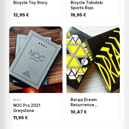
Bicycle Toy Story
Bicycle Tokidoki
Sports Rojo
12,95 €
19,95 €
Baraja Dream
NOC
Recurrence
NOC Pro 2021
Exuberance | Playing
Greystone
10,47 €
Cards
11,95 €