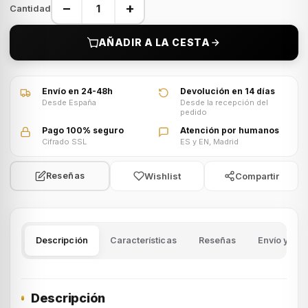
−
+
Cantidad
AÑADIR A LA CESTA
VÍDEO · Ver vídeo del producto
Envío en 24-48h
Devolución en 14 días
Desde España
Desde la recepción del
pedido
Pago 100% seguro
Atención por humanos
Cifrado SSL
ES y EN, Madrid
Wishlist
Compartir
Reseñas
Descripción
Características
Reseñas
Envío y dev
Descripción