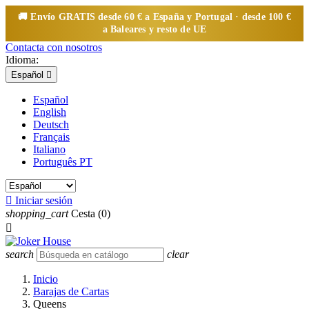
🚚 Envío
GRATIS
desde 60 € a España y Portugal · desde 100 €
a Baleares y resto de UE
Contacta con nosotros
Idioma:
Español

Español
English
Deutsch
Français
Italiano
Português PT

Iniciar sesión
shopping_cart
Cesta
(0)

search
clear
Inicio
Barajas de Cartas
Queens