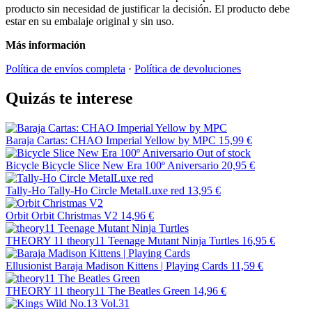
producto sin necesidad de justificar la decisión. El producto debe
estar en su embalaje original y sin uso.
Más información
Política de envíos completa
·
Política de devoluciones
Quizás te interese
Baraja Cartas: CHAO Imperial Yellow by MPC
15,99 €
Out of stock
Bicycle
Bicycle Slice New Era 100º Aniversario
20,95 €
Tally-Ho
Tally-Ho Circle MetalLuxe red
13,95 €
Orbit
Orbit Christmas V2
14,96 €
THEORY 11
theory11 Teenage Mutant Ninja Turtles
16,95 €
Ellusionist
Baraja Madison Kittens | Playing Cards
11,59 €
THEORY 11
theory11 The Beatles Green
14,96 €