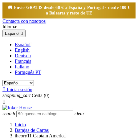
🚚 Envío
GRATIS
desde 60 € a España y Portugal · desde 100 €
a Baleares y resto de UE
Contacta con nosotros
Idioma:
Español

Español
English
Deutsch
Français
Italiano
Português PT

Iniciar sesión
shopping_cart
Cesta
(0)

search
clear
Inicio
Barajas de Cartas
theory11 Captain America