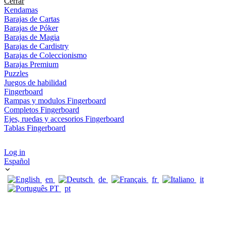
Cerrar
Kendamas
Barajas de Cartas
Barajas de Póker
Barajas de Magia
Barajas de Cardistry
Barajas de Coleccionismo
Barajas Premium
Puzzles
Juegos de habilidad
Fingerboard
Rampas y modulos Fingerboard
Completos Fingerboard
Ejes, ruedas y accesorios Fingerboard
Tablas Fingerboard
Log in
Español
en
de
fr
it
pt