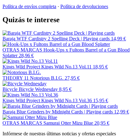
Política de envíos completa
·
Política de devoluciones
Quizás te interese
Baraja WTF Cardistry 2 Spelling Deck | Playing cards
14,99 €
OTRAS MARCAS
Hook-Ups x Fultons Barrel of a Gun Blood
Splatter
28,96 €
Kings Wild Project
Kings Wild No.13 Vol.11
18,95 €
THEORY 11
Notorious B.I.G.
27,95 €
Bicycle
Bicycle Wednesday
8,95 €
Kings Wild Project
Kings Wild No.13 Vol.36
15,95 €
Baraja Blue Grinders by Midnight Cards | Playing cards
12,99 €
OTRAS MARCAS
Samurai Otter Mizu Blue
20,95 €
Infórmese de nuestras últimas noticias y ofertas especiales