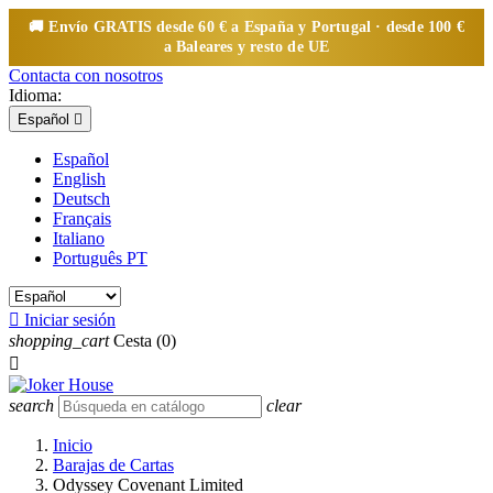
🚚 Envío
GRATIS
desde 60 € a España y Portugal · desde 100 €
a Baleares y resto de UE
Contacta con nosotros
Idioma:
Español

Español
English
Deutsch
Français
Italiano
Português PT

Iniciar sesión
shopping_cart
Cesta
(0)

search
clear
Inicio
Barajas de Cartas
Odyssey Covenant Limited