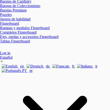
Barajas de Cardistry
Barajas de Coleccionismo
Barajas Premium
Puzzles
Juegos de habilidad
Fingerboard
Rampas y modulos Fingerboard
Completos Fingerboard
Ejes, ruedas y accesorios Fingerboard
Tablas Fingerboard
Log in
Español
en
de
fr
it
pt