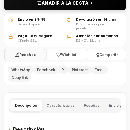
AÑADIR A LA CESTA
Envío en 24-48h
Devolución en 14 días
Desde España
Desde la recepción del
pedido
Pago 100% seguro
Atención por humanos
Cifrado SSL
ES y EN, Madrid
Wishlist
Compartir
Reseñas
WhatsApp
Facebook
X
Pinterest
Email
Copy link
Descripción
Características
Reseñas
Envío y dev
Descripción