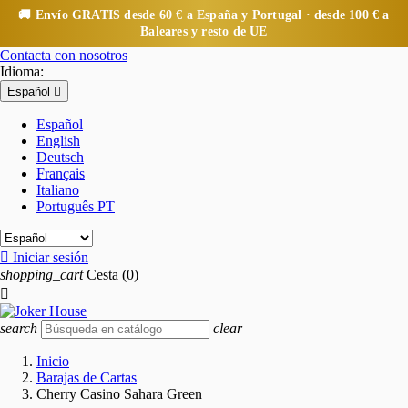
🚚 Envío
GRATIS
desde 60 € a España y Portugal · desde 100 € a
Baleares y resto de UE
Contacta con nosotros
Idioma:
Español

Español
English
Deutsch
Français
Italiano
Português PT

Iniciar sesión
shopping_cart
Cesta
(0)

search
clear
Inicio
Barajas de Cartas
Cherry Casino Sahara Green