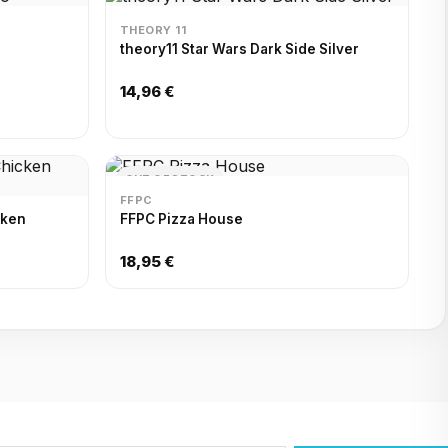
THEORY 11
theory11 Star Wars Dark Side Silver
14,96 €
OUT OF STOCK
FFPC
cken
FFPC Pizza House
18,95 €