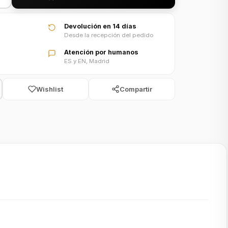
Devolución en 14 días
Desde la recepción del pedido
Atención por humanos
ES y EN, Madrid
Wishlist
Compartir