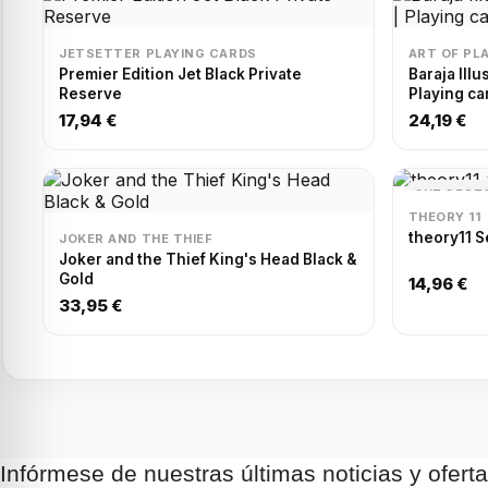
JETSETTER PLAYING CARDS
ART OF PL
Premier Edition Jet Black Private
Baraja Ill
Reserve
Playing ca
17,94 €
24,19 €
OUT OF ST
THEORY 11
theory11 
JOKER AND THE THIEF
Joker and the Thief King's Head Black &
Gold
14,96 €
33,95 €
Infórmese de nuestras últimas noticias y ofert