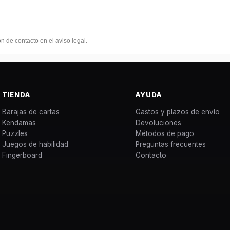
 de contacto en el aviso legal.
TIENDA
AYUDA
Barajas de cartas
Gastos y plazos de envío
Kendamas
Devoluciones
Puzzles
Métodos de pago
Juegos de habilidad
Preguntas frecuentes
Fingerboard
Contacto