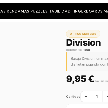
JAS
KENDAMAS
PUZZLES
HABILIDAD
FINGERBOARDS
M
OTRAS MARCAS
Division
Referencia:
1568
Baraja Division: un m
disfrutan jugando con 
9,95 €
Tax incl
−
Cantidad