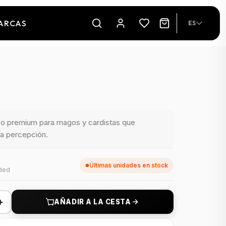
ARCAS
ES
azo premium para magos y cardistas que
la percepción.
Últimas unidades en stock
uded
+
AÑADIR A LA CESTA