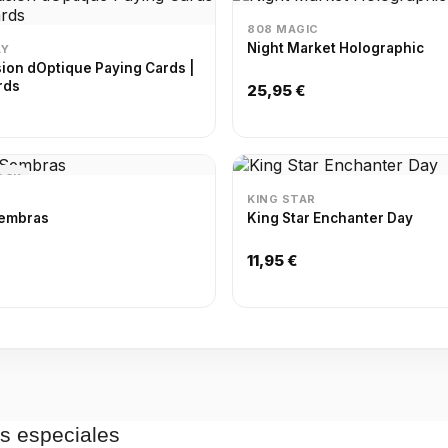
808 MAGIC
Night Market Holographic
AY
usion dOptique Paying Cards |
rds
25,95 €
OCK
KING STAR
Sembras
King Star Enchanter Day
11,95 €
as especiales