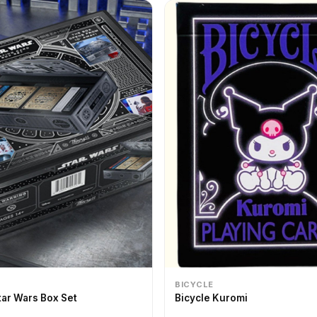
BICYCLE
tar Wars Box Set
Bicycle Kuromi