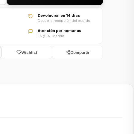
Devolución en 14 días
Desde la recepción del pedido
Atención por humanos
ES y EN, Madrid
Wishlist
Compartir