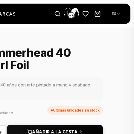
ARCAS
ES
mmerhead 40
l Foil
a 40 años con arte pintado a mano y acabado
Últimas unidades en stock
ncluded
+
AÑADIR A LA CESTA