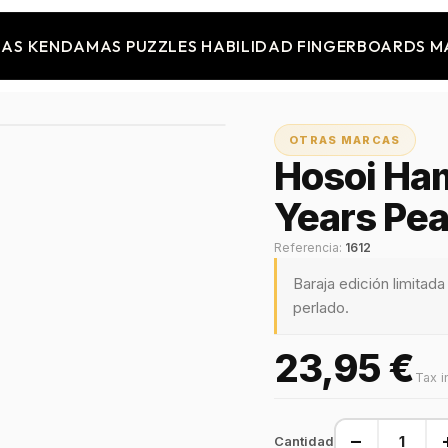
JAS
KENDAMAS
PUZZLES
HABILIDAD
FINGERBOARDS
M
OTRAS MARCAS
Hosoi Ha
Years Pear
Referencia:
1612
Baraja edición limitad
perlado.
23,95 €
Tax i
−
Cantidad