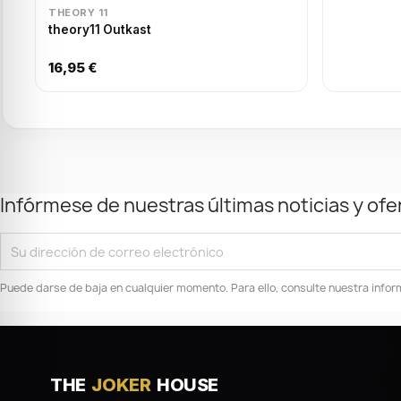
THEORY 11
theory11 Outkast
16,95 €
Infórmese de nuestras últimas noticias y ofe
Puede darse de baja en cualquier momento. Para ello, consulte nuestra inform
THE
JOKER
HOUSE