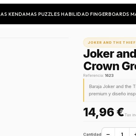
JAS
KENDAMAS
PUZZLES
HABILIDAD
FINGERBOARDS
M
JOKER AND THE THIEF
Joker and
Crown Gr
Referencia:
1623
Baraja Joker and the 
premium y diseño inspir
14,96 €
Tax i
−
Cantidad