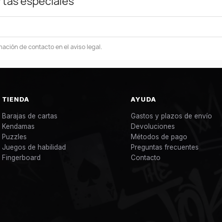
rtas especiales
ación de contacto en el aviso legal.
TIENDA
AYUDA
Barajas de cartas
Gastos y plazos de envío
Kendamas
Devoluciones
Puzzles
Métodos de pago
Juegos de habilidad
Preguntas frecuentes
Fingerboard
Contacto