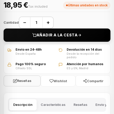
18,95 €
Últimas unidades en stock
Tax included
−
+
Cantidad
AÑADIR A LA CESTA
Envío en 24-48h
Devolución en 14 días
Desde España
Desde la recepción del
pedido
Pago 100% seguro
Atención por humanos
Cifrado SSL
ES y EN, Madrid
Wishlist
Compartir
Reseñas
Descripción
Características
Reseñas
Envío y dev