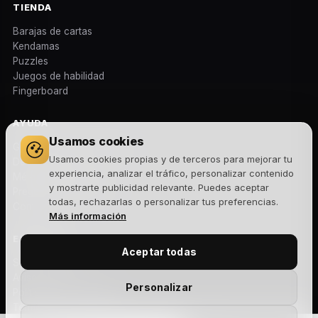
TIENDA
Barajas de cartas
Kendamas
Puzzles
Juegos de habilidad
Fingerboard
AYUDA
Usamos cookies
Gastos y plazos de envío
Usamos cookies propias y de terceros para mejorar tu
Devoluciones
experiencia, analizar el tráfico, personalizar contenido
Métodos de pago
y mostrarte publicidad relevante. Puedes aceptar
Preguntas frecuentes
todas, rechazarlas o personalizar tus preferencias.
Contacto
Más información
EMPRESA
Aceptar todas
Sobre nosotros
Aviso legal
Personalizar
Política de privacidad
Términos y condiciones