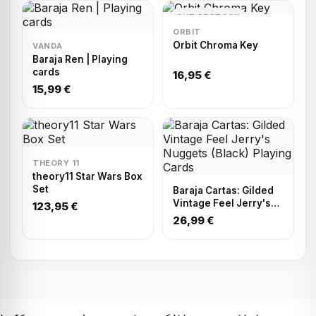
OUT OF STOCK
ORBIT
Orbit Chroma Key
VANDA
Baraja Ren | Playing
cards
16,95 €
15,99 €
THEORY 11
theory11 Star Wars Box
Set
Baraja Cartas: Gilded
Vintage Feel Jerry's
123,95 €
Nuggets (Black)
26,99 €
Playing Cards